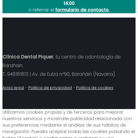
14:00
o rellenar el
formulario de contacto
.
Clínica Dental Piquer
, tu centro de odontología de
Barañain.
T. 948181813 | Av. de Eulza nº90, Barañáin (Navarra).
Aviso legal
–
Política de privacidad
–
Política de cookies
Utilizamos cookies propias y de terceros para mejorar
nuestros servicios y mostrarle publicidad relacionada con
sus preferencias mediante el análisis de sus hábitos de
navegación. Puedes aceptar todas las cookies pulsando el
botón “Aceptar” o configurarlas o rechazar su uso